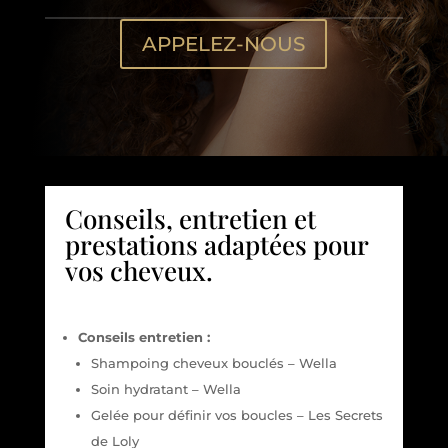
APPELEZ-NOUS
Conseils, entretien et
prestations adaptées pour
vos cheveux.
Conseils entretien :
Shampoing cheveux bouclés – Wella
Soin hydratant – Wella
Gelée pour définir vos boucles – Les Secrets
de Loly