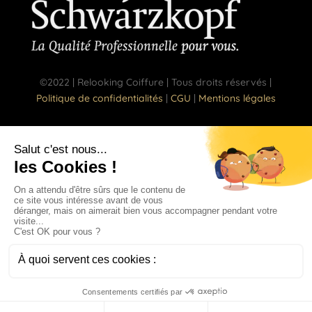
©2022 | Relooking Coiffure | Tous droits réservés |
Politique de confidentialités
|
CGU
|
Mentions légales
Réalisé par
C’Design Conseil – Agence de
communication🎙